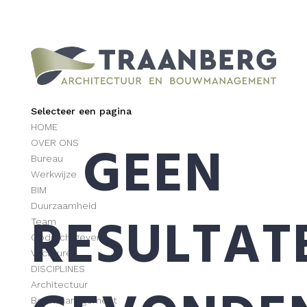
Selecteer een pagina
HOME
GEEN
OVER ONS
Bureau
Werkwijze
BIM
Duurzaamheid
RESULTAT
Team
Opdrachtgevers
Vacatures
DISCIPLINES
Architectuur
Bouwmanagement