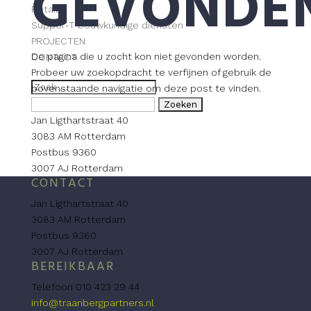
GEVONDE
Retail
Suppor-T bouwkundige diensten
PROJECTEN
De pagina die u zocht kon niet gevonden worden.
CONTACT
Probeer uw zoekopdracht te verfijnen of gebruik de
bovenstaande navigatie om deze post te vinden.
Zoeken
naar:
Jan Ligthartstraat 40
3083 AM Rotterdam
Postbus 9360
3007 AJ Rotterdam
CONTACT
Jan Ligthartstraat 40
3083 AM Rotterdam
Postbus 9360
3007 AJ Rotterdam
BEREIKBAAR
Telefoon 010 423 29 44
info@traanbergpartners.nl